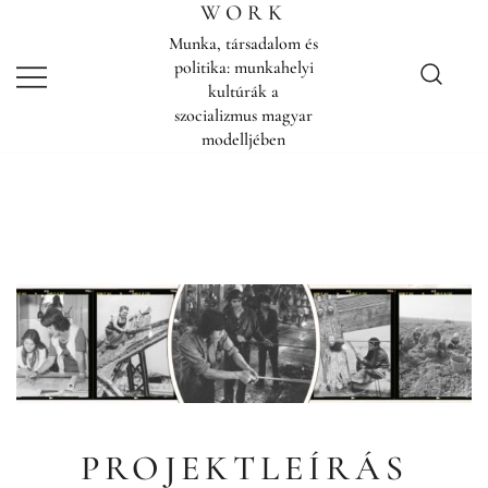
Skip
WORK
to
Munka, társadalom és
content
politika: munkahelyi
kultúrák a
szocializmus magyar
modelljében
PROJEKTLEÍRÁS