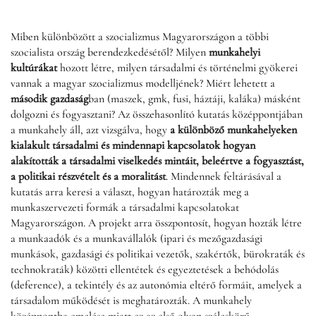
Miben különbözött a szocializmus Magyarországon a többi
szocialista ország berendezkedésétől? Milyen
munkahelyi
kultúrákat
hozott létre, milyen társadalmi és történelmi gyökerei
vannak a magyar szocializmus modelljének? Miért lehetett a
második gazdaság
ban (maszek, gmk, fusi, háztáji, kaláka) másként
dolgozni és fogyasztani? Az összehasonlító kutatás középpontjában
a munkahely áll, azt vizsgálva, hogy
a különböző munkahelyeken
kialakult társadalmi és mindennapi kapcsolatok hogyan
alakították a társadalmi viselkedés mintáit, beleértve a fogyasztást,
a politikai részvételt és a moralitást
. Mindennek feltárásával a
kutatás arra keresi a választ, hogyan határozták meg a
munkaszervezeti formák a társadalmi kapcsolatokat
Magyarországon. A projekt arra összpontosít, hogyan hozták létre
a munkaadók és a munkavállalók (ipari és mezőgazdasági
munkások, gazdasági és politikai vezetők, szakértők, bürokraták és
technokraták) közötti ellentétek és egyeztetések a behódolás
(deference), a tekintély és az autonómia eltérő formáit, amelyek a
társadalom működését is meghatározták. A munkahely