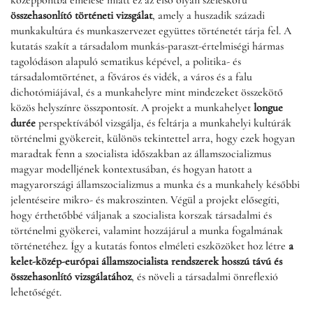
középpontba emelése miatt ez az első olyan széleskörű
összehasonlító történeti vizsgálat
, amely a huszadik századi
munkakultúra és munkaszervezet együttes történetét tárja fel. A
kutatás szakít a társadalom munkás-paraszt-értelmiségi hármas
tagolódáson alapuló sematikus képével, a politika- és
társadalomtörténet, a főváros és vidék, a város és a falu
dichotómiájával, és a munkahelyre mint mindezeket összekötő
közös helyszínre összpontosít. A projekt a munkahelyet
longue
durée
perspektívából vizsgálja, és feltárja a munkahelyi kultúrák
történelmi gyökereit, különös tekintettel arra, hogy ezek hogyan
maradtak fenn a szocialista időszakban az államszocializmus
magyar modelljének kontextusában, és hogyan hatott a
magyarországi államszocializmus a munka és a munkahely későbbi
jelentéseire mikro- és makroszinten. Végül a projekt elősegíti,
hogy érthetőbbé váljanak a szocialista korszak társadalmi és
történelmi gyökerei, valamint hozzájárul a munka fogalmának
történetéhez. Így a kutatás fontos elméleti eszközöket hoz létre
a
kelet-közép-európai államszocialista rendszerek hosszú távú és
összehasonlító vizsgálatához
, és növeli a társadalmi önreflexió
lehetőségét.