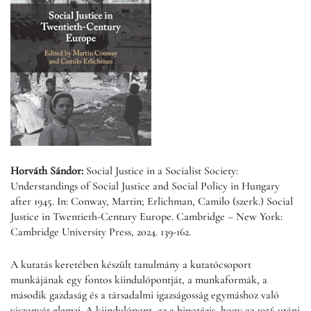
Horváth Sándor:
Social Justice in a Socialist Society:
Understandings of Social Justice and Social Policy in Hungary
after 1945. In: Conway, Martin; Erlichman, Camilo (szerk.) Social
Justice in Twentieth-Century Europe. Cambridge – New York:
Cambridge University Press, 2024. 139-162.
A kutatás keretében készült tanulmány a kutatócsoport
munkájának egy fontos kiindulópontját, a munkaformák, a
második gazdaság és a társadalmi igazságosság egymáshoz való
viszonyát elemzi. A kiindulópont, az a hipotézis, hogy az 1956 utáni