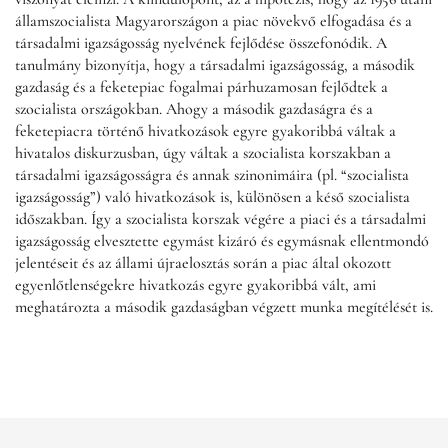
államszocialista Magyarországon a piac növekvő elfogadása és a
társadalmi igazságosság nyelvének fejlődése összefonódik. A
tanulmány bizonyítja, hogy a társadalmi igazságosság, a második
gazdaság és a feketepiac fogalmai párhuzamosan fejlődtek a
szocialista országokban. Ahogy a második gazdaságra és a
feketepiacra történő hivatkozások egyre gyakoribbá váltak a
hivatalos diskurzusban, úgy váltak a szocialista korszakban a
társadalmi igazságosságra és annak szinonimáira (pl. “szocialista
igazságosság”) való hivatkozások is, különösen a késő szocialista
időszakban. Így a szocialista korszak végére a piaci és a társadalmi
igazságosság elvesztette egymást kizáró és egymásnak ellentmondó
jelentéseit és az állami újraelosztás során a piac által okozott
egyenlőtlenségekre hivatkozás egyre gyakoribbá vált, ami
meghatározta a második gazdaságban végzett munka megítélését is.