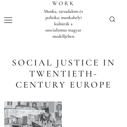
Skip
WORK
to
Munka, társadalom és
content
politika: munkahelyi
kultúrák a
szocializmus magyar
modelljében
SOCIAL JUSTICE IN
TWENTIETH-
CENTURY EUROPE