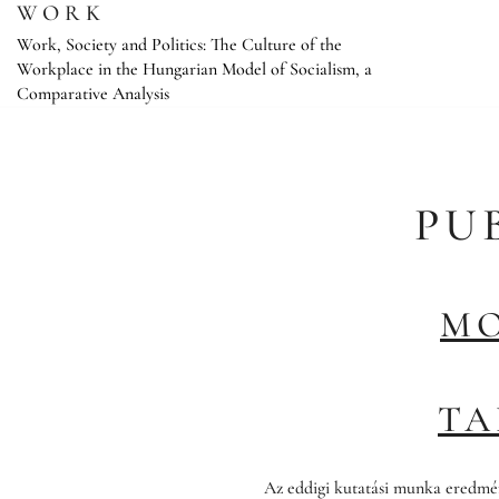
Skip
WORK
to
Work, Society and Politics: The Culture of the
content
Workplace in the Hungarian Model of Socialism, a
Comparative Analysis
PU
M
T
Az eddigi kutatási munka eredmén