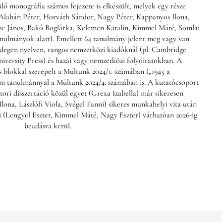
zülő monográfia számos fejezete is elkészült, melyek egy része
 Alabán Péter, Horváth Sándor, Nagy Péter, Kappanyos Ilona,
e János, Bakó Boglárka, Kelemen Katalin, Kimmel Máté, Somlai
Tanulmányok alatt). Emellett 64 tanulmány jelent meg vagy van
 idegen nyelven, rangos nemzetközi kiadóknál (pl. Cambridge
niversity Press) és hazai vagy nemzetközi folyóiratokban. A
 blokkal szerepelt a Múltunk 2024/1. számában („1945 a
 tanulmánnyal a Múltunk 2024/4. számában is. A kutatócsoport
ori disszertáció közül egyet (Grexa Izabella) már sikeresen
ona, Lászlófi Viola, Svégel Fanni) sikeres munkahelyi vita után
 (Lengyel Eszter, Kimmel Máté, Nagy Eszter) várhatóan 2026-ig
beadásra kerül.