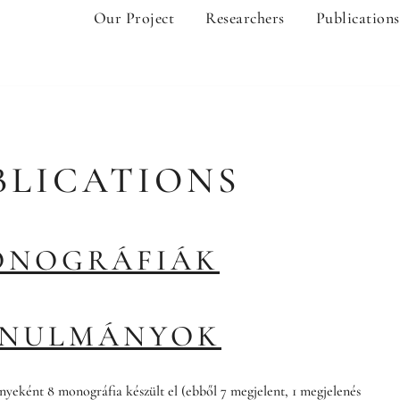
Our Project
Researchers
Publications
BLICATIONS
ONOGRÁFIÁK
ANULMÁNYOK
yeként 8 monográfia készült el (ebből 7 megjelent, 1 megjelenés