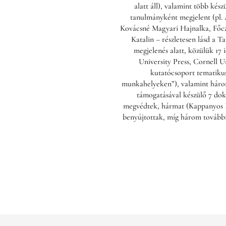
alatt áll), valamint több kés
tanulmányként megjelent (pl.
Kovácsné Magyari Hajnalka, Főcz
Katalin – részletesen lásd a 
megjelenés alatt, közülük 17
University Press, Cornell U
kutatócsoport tematikus
munkahelyeken”), valamint három
támogatásával készülő 7 dokt
megvédtek, hármat (Kappanyos Il
benyújtottak, míg három további