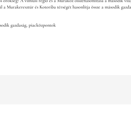
s örökség? A vilniusi régió és a Muraköz összehasonlítása a második vilá
 a Murakeresztúr és Kotoriba térségét hasonlítja össze a második gazd
odik gazdaság, piacközpontok