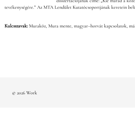
disszertációjának címe: „Kié marad a közö
tevékenységére.” Az MTA Lendület Kutatócsoportjának keretein belül
Kulcsszavak:
Muraköz, Mura mente, magyar–horvát kapcsolatok, más
© 2026 Work