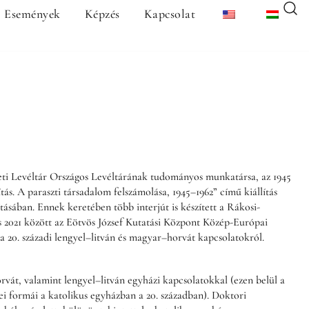
Események
Képzés
Kapcsolat
ti Levéltár Országos Levéltárának tudományos munkatársa, az 1945
ás. A paraszti társadalom felszámolása, 1945–1962” című kiállítás
tásában. Ennek keretében több interjút is készített a Rákosi-
s 2021 között az Eötvös József Kutatási Központ Közép-Európai
a 20. századi lengyel–litván és magyar–horvát kapcsolatokról.
rvát, valamint lengyel–litván egyházi kapcsolatokkal (ezen belül a
sei formái a katolikus egyházban a 20. században). Doktori