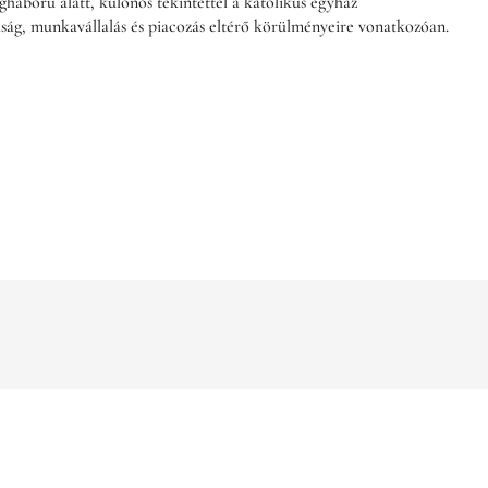
gháború alatt, különös tekintettel a katolikus egyház
aság, munkavállalás és piacozás eltérő körülményeire vonatkozóan.