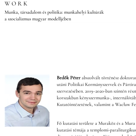
Skip
WORK
to
Munka, társadalom és politika: munkahelyi kultúrák
content
a szocializmus magyar modelljében
Bedők Péter
abszolvált történész doktor
utáni Politikai Kormányszervek és Pártirat
szervezésében. 2019–2020-ban szintén részt
korszakban kényszermunka-, internálótábo
Kutatóintézetének, valamint a Wacław Felc
Fő kutatási területe a Muraköz és a Mura 
kutatási témája a templomi-paraliturgikus