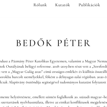
Rólunk
Kutatók
Publikációk
BEDŐK PÉTER
andusz a Pázmány Péter Katolikus Egyetemen, valamint a Magyar Nemze
ok Osztályának belügyi referense. 2018–2019-ben részt vett a „Sorsfordít
 vett a „Magyar Gulág 2020” című országos emlékév és kiállítás összeállí
rokba hurcolt személyekkel, főként a délnyugat-zalai régióban. 2020 é
zak Alapítvány ösztöndíja segítségével tudományos kutatást folytatott 
mente helytörténete, emellett szintén foglalkozik 20. századi magyar–ho
 szertartások nyelvhasználata, illetve az etnikai konfliktusok megjelené