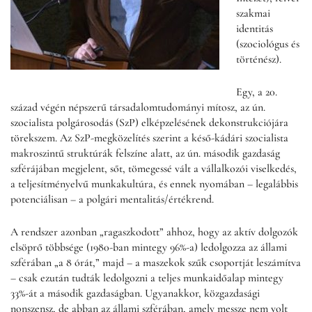
szakmai
identitás
(szociológus és
történész).
Egy, a 20.
század végén népszerű társadalomtudományi mítosz, az ún.
szocialista polgárosodás (SzP) elképzelésének dekonstrukciójára
törekszem. Az SzP-megközelítés szerint a késő-kádári szocialista
makroszintű struktúrák felszíne alatt, az ún. második gazdaság
szférájában megjelent, sőt, tömegessé vált a vállalkozói viselkedés,
a teljesítményelvű munkakultúra, és ennek nyomában – legalábbis
potenciálisan – a polgári mentalitás/értékrend.
A rendszer azonban „ragaszkodott” ahhoz, hogy az aktív dolgozók
elsöprő többsége (1980-ban mintegy 96%-a) ledolgozza az állami
szférában „a 8 órát,” majd – a maszekok szűk csoportját leszámítva
– csak ezután tudták ledolgozni a teljes munkaidőalap mintegy
33%-át a második gazdaságban. Ugyanakkor, közgazdasági
nonszensz, de abban az állami szférában, amely messze nem volt