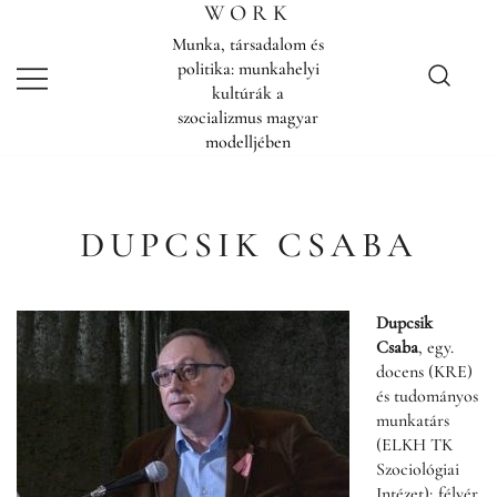
Skip
WORK
to
Munka, társadalom és
content
politika: munkahelyi
kultúrák a
szocializmus magyar
modelljében
DUPCSIK CSABA
Dupcsik
Csaba
, egy.
docens (KRE)
és tudományos
munkatárs
(ELKH TK
Szociológiai
Intézet); félvér