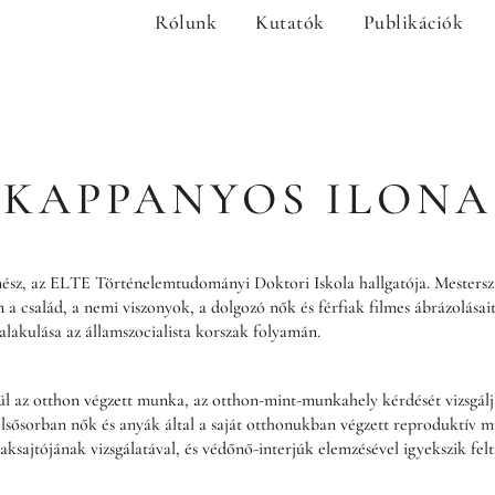
Rólunk
Kutatók
Publikációk
KAPPANYOS ILONA
ész, az ELTE Történelemtudományi Doktori Iskola hallgatója. Mestersza
n a család, a nemi viszonyok, a dolgozó nők és férfiak filmes ábrázolásait
lakulása az államszocialista korszak folyamán.
l az otthon végzett munka, az otthon-mint-munkahely kérdését vizsgálj
sősorban nők és anyák által a saját otthonukban végzett reproduktív mu
aksajtójának vizsgálatával, és védőnő-interjúk elemzésével igyekszik felt