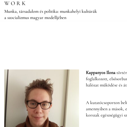
Skip
WORK
to
Munka, társadalom és politika: munkahelyi kultúrák
content
a szocializmus magyar modelljében
Kappanyos Ilona
történ
foglalkozott, elsősorba
hálózat működése és áta
A kutatócsoporton belü
amennyiben a mások, el
korszak egészségügyi sz