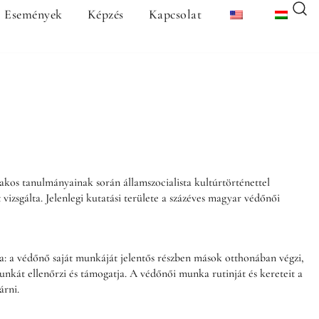
Események
Képzés
Kapcsolat
kos tanulmányainak során államszocialista kultúrtörténettel
 vizsgálta. Jelenlegi kutatási területe a százéves magyar védőnői
a: a védőnő saját munkáját jelentős részben mások otthonában végzi,
nkát ellenőrzi és támogatja. A védőnői munka rutinját és kereteit a
árni.