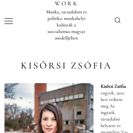
Skip
WORK
to
Munka, társadalom és
content
politika: munkahelyi
kultúrák a
szocializmus magyar
modelljében
KISŐRSI ZSÓFIA
Kisőrsi Zsófia
vagyok, 2021-
ben védtem
meg Az
ingázók
társadalmi
helyzete és
megítélése Vas