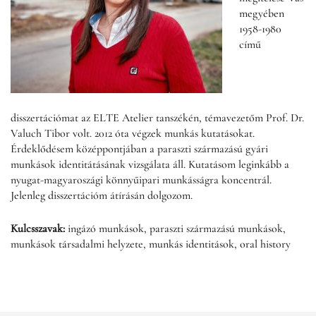
megyében
1958-1980
című
disszertációmat az ELTE Atelier tanszékén, témavezetőm Prof. Dr.
Valuch Tibor volt. 2012 óta végzek munkás kutatásokat.
Érdeklődésem középpontjában a paraszti származású gyári
munkások identitátásának vizsgálata áll. Kutatásom leginkább a
nyugat-magyaroszági könnyűipari munkásságra koncentrál.
Jelenleg disszertációm átírásán dolgozom.
Kulcsszavak:
ingázó munkások, paraszti származású munkások,
munkások társadalmi helyzete, munkás identitások, oral history