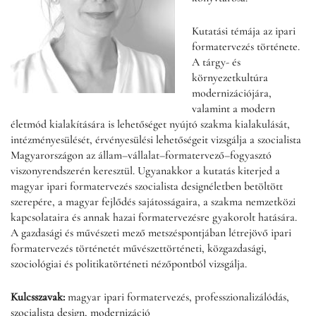
Kutatási témája az ipari
formatervezés története.
A tárgy- és
környezetkultúra
modernizációjára,
valamint a modern
életmód kialakítására is lehetőséget nyújtó szakma kialakulását,
intézményesülését, érvényesülési lehetőségeit vizsgálja a szocialista
Magyarországon az állam–vállalat–formatervező–fogyasztó
viszonyrendszerén keresztül. Ugyanakkor a kutatás kiterjed a
magyar ipari formatervezés szocialista designéletben betöltött
szerepére, a magyar fejlődés sajátosságaira, a szakma nemzetközi
kapcsolataira és annak hazai formatervezésre gyakorolt hatására.
A gazdasági és művészeti mező metszéspontjában létrejövő ipari
formatervezés történetét művészettörténeti, közgazdasági,
szociológiai és politikatörténeti nézőpontból vizsgálja.
Kulcsszavak:
magyar ipari formatervezés, professzionalizálódás,
szocialista design, modernizáció