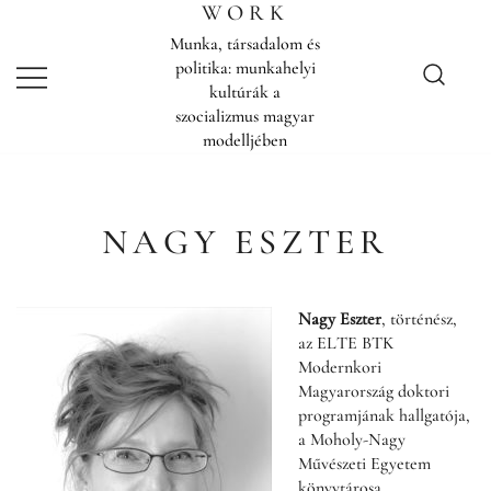
Skip
WORK
to
Munka, társadalom és
content
politika: munkahelyi
kultúrák a
szocializmus magyar
modelljében
NAGY ESZTER
Nagy Eszter
, történész,
az ELTE BTK
Modernkori
Magyarország doktori
programjának hallgatója,
a Moholy-Nagy
Művészeti Egyetem
könyvtárosa.