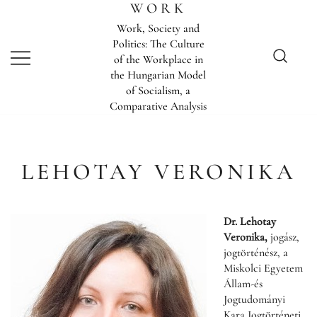
Skip
WORK
to
Work, Society and
content
Politics: The Culture
of the Workplace in
the Hungarian Model
of Socialism, a
Comparative Analysis
LEHOTAY VERONIKA
Dr. Lehotay
Veronika,
jogász,
jogtörténész, a
Miskolci Egyetem
Állam-és
Jogtudományi
Kara Jogtörténeti