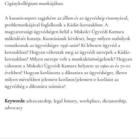
Cigánykollégium munkájában.
A kutatócsoport tagjaként
az állam és az ügyvédség
viszonyával,
problematikájával foglalkozik a Kádár-korszakban. A
magyarországi ügyvédségen belül a Miskolci Ügyvédi Kamara
működését kutatja. Kutatásának kérdései, hogy milyen szabályok
vonatkoztak az ügyvédségre 1956 után? Ki lehetett ügyvéd a
korszakban? Hogyan változtak meg az ügyvédi szerepek a Kádár-
korszakban? Milyen szerepe volt a munkaközösségeknek? Hogyan
változott a Miskolci Ügyvédi Kamara helyzete az 1960-as és 70-es
években? Hogyan korlátozta a diktatúra az ügyvédséget, illetve
milyen mértékben jelentett korlátot/jelentett-e korlátot az
ügyvédség a diktatúra számára?
Keywords:
advocateship, legal history, workplace, dictatorship,
advocacy