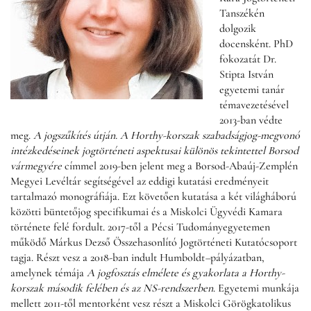
Tanszékén
dolgozik
docensként. PhD
fokozatát Dr.
Stipta István
egyetemi tanár
témavezetésével
2013-ban védte
meg.
A jogszűkítés útján.
A Horthy-korszak szabadságjog-megvonó
intézkedéseinek jogtörténeti aspektusai különös tekintettel Borsod
vármegyére
címmel 2019-ben jelent meg a Borsod-Abaúj-Zemplén
Megyei Levéltár segítségével az eddigi kutatási eredményeit
tartalmazó monográfiája. Ezt követően kutatása a két világháború
közötti büntetőjog specifikumai és a Miskolci Ügyvédi Kamara
története felé fordult. 2017-től a Pécsi Tudományegyetemen
működő Márkus Dezső Összehasonlító Jogtörténeti Kutatócsoport
tagja. Részt vesz a 2018-ban indult Humboldt
–
pályázatban,
amelynek témája
A jogfosztás elmélete és gyakorlata a Horthy-
korszak második felében és az NS-rendszerben
. Egyetemi munkája
mellett 2011-től mentorként vesz részt a Miskolci Görögkatolikus