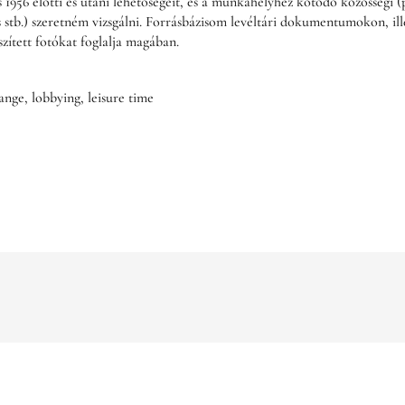
 1956 előtti és utáni lehetőségeit, és a munkahelyhez kötődő közösségi (
 stb.) szeretném vizsgálni. Forrásbázisom levéltári dokumentumokon, illet
szített fotókat foglalja magában.
nge, lobbying, leisure time