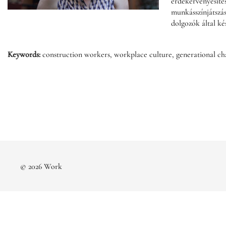
érdekérvényesítés
munkásszínjátszás
dolgozók által ké
Keywords:
construction workers, workplace culture, generational cha
© 2026 Work