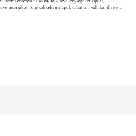
pl. üzemi étkezés) és szabadidős tevékenységeket (sport,
ve interjúkon, sajtócikkeken alapul, valamit a vállalat, illetve a