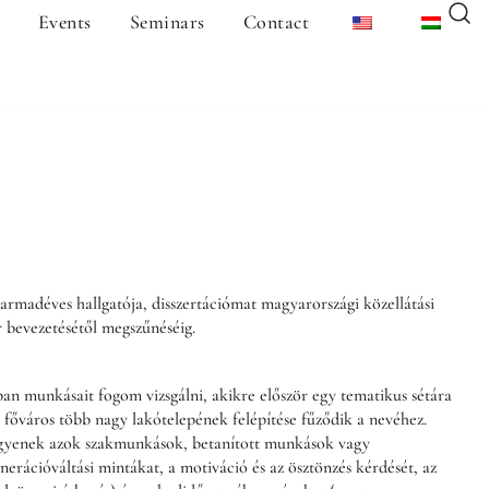
Events
Seminars
Contact
déves hallgatója, disszertációmat magyarországi közellátási
er bevezetésétől megszűnéséig.
ban munkásait fogom vizsgálni, akikre először egy tematikus sétára
a főváros több nagy lakótelepének felépítése fűződik a nevéhez.
 legyenek azok szakmunkások, betanított munkások vagy
erációváltási mintákat, a motiváció és az ösztönzés kérdését, az