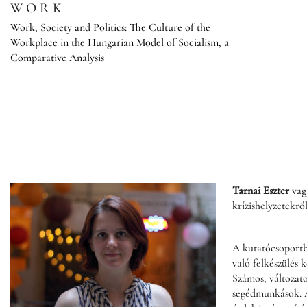
Skip
WORK
to
Work, Society and Politics: The Culture of the
content
Workplace in the Hungarian Model of Socialism, a
Comparative Analysis
Tarnai Eszter
vag
krízishelyzetekrő
A kutatócsoportba
való felkészülés 
Számos, változat
segédmunkások. A 