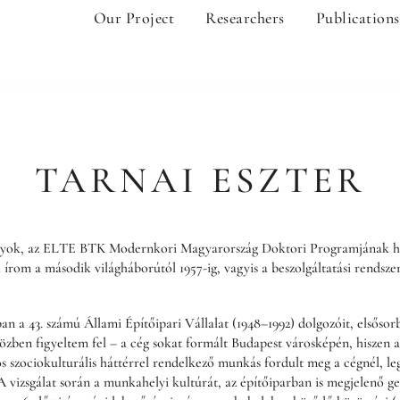
Our Project
Researchers
Publications
TARNAI ESZTER
yok, az ELTE BTK Modernkori Magyarország Doktori Programjának harma
l írom a második világháborútól 1957-ig, vagyis a beszolgáltatási rendsz
n a 43. számú Állami Építőipari Vállalat (1948–1992) dolgozóit, elsősor
közben figyeltem fel – a cég sokat formált Budapest városképén, hiszen 
os szociokulturális háttérrel rendelkező munkás fordult meg a cégnél,
vizsgálat során a munkahelyi kultúrát, az építőiparban is megjelenő gen