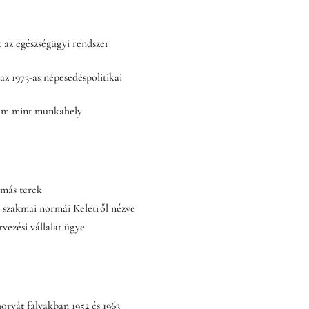
k az egészségügyi rendszer
az 1973-as népesedéspolitikai
um mint munkahely
 más terek
ó szakmai normái Keletről nézve
vezési vállalat ügye
rvát falvakban 1952 és 1963