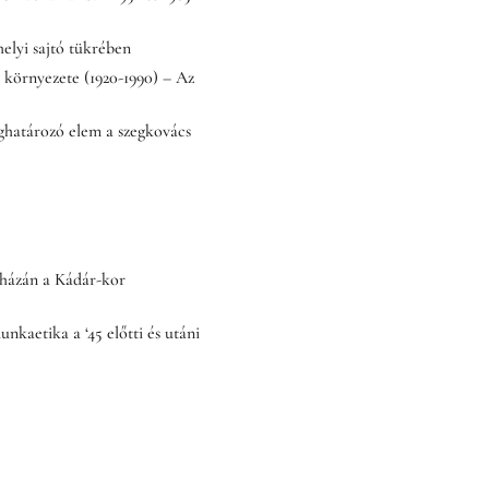
elyi sajtó tükrében
 környezete (1920-1990) – Az
ghatározó elem a szegkovács
aházán a Kádár-kor
nkaetika a ‘45 előtti és utáni