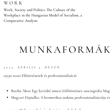
Skip
WORK
to
Work, Society and Politics: The Culture of the
content
Workplace in the Hungarian Model of Socialism, a
Comparative Analysis
MUNKAFORMÁK A
2023. ÁPRILIS 3. HÉTFŐ
09:30-10:00 Előtörténetek és professzionalizáció
Bartha Ákos: Egy kevésbé ismert (elő)történet: szociográfia Ma
Magyari Hajnalka: A kozmetikus szakma professzionalizációja és 