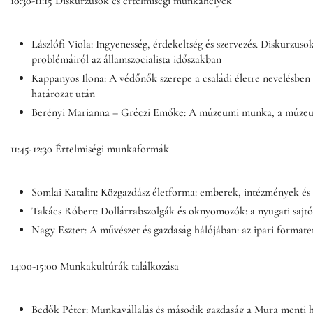
10:30-11:15 Diskurzusok és értelmiségi munkahelyek
Lászlófi Viola: Ingyenesség, érdekeltség és szervezés. Diskurzuso
problémáiról az államszocialista időszakban
Kappanyos Ilona: A védőnők szerepe a családi életre nevelésben 
határozat után
Berényi Marianna – Gréczi Emőke: A múzeumi munka, a múze
11:45-12:30 Értelmiségi munkaformák
Somlai Katalin: Közgazdász életforma: emberek, intézmények és
Takács Róbert: Dollárrabszolgák és oknyomozók: a nyugati sajt
Nagy Eszter: A művészet és gazdaság hálójában: az ipari formater
14:00-15:00 Munkakultúrák találkozása
Bedők Péter: Munkavállalás és második gazdaság a Mura menti ho