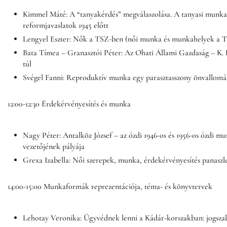
Kimmel Máté: A “tanyakérdés” megválaszolása. A tanyasi munka 
reformjavaslatok 1945 előtt
Lengyel Eszter: Nők a TSZ-ben (női munka és munkahelyek a 
Bata Tímea – Granasztói Péter: Az Ohati Állami Gazdaság – K. K
túl
Svégel Fanni: Reproduktív munka egy parasztasszony önvallom
12:00-12:30 Érdekérvényesítés és munka
Nagy Péter: Antalköz József – az ózdi 1946-os és 1956-os ózdi m
vezetőjének pályája
Grexa Izabella: Női szerepek, munka, érdekérvényesítés panaszl
14:00-15:00 Munkaformák reprezentációja, téma- és könyvtervek
Lehotay Veronika: Ügyvédnek lenni a Kádár-korszakban: jogsza