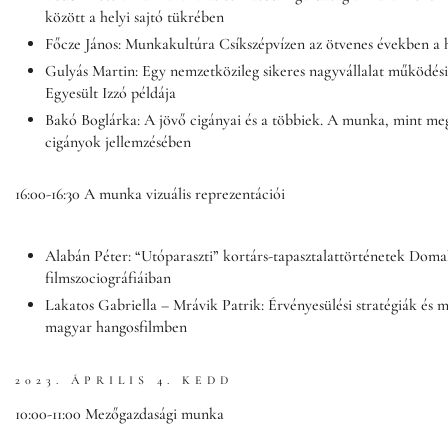
között a helyi sajtó tükrében
Főcze János: Munkakultúra Csíkszépvízen az ötvenes években a h
Gulyás Martin: Egy nemzetközileg sikeres nagyvállalat működési
Egyesült Izzó példája
Bakó Boglárka: A jövő cigányai és a többiek. A munka, mint me
cigányok jellemzésében
16:00-16:30 A munka vizuális reprezentációi
Alabán Péter: “Utóparaszti” kortárs-tapasztalattörténetek Dom
filmszociográfiáiban
Lakatos Gabriella – Mrávik Patrik: Érvényesülési stratégiák és mu
magyar hangosfilmben
2023. ÁPRILIS 4. KEDD
10:00-11:00 Mezőgazdasági munka