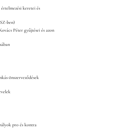
értelmezési keretei és
TSZ-ben)
ovács Péter gyűjtései és azon
ásában
unkás-önszerveződések
evelek
bályok pro és kontra