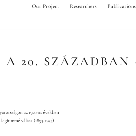
Our Project
Researchers
Publications
 20. SZÁZADBAN 
gyarországon az 1920-as években
legitimmé válása (1895-1934)